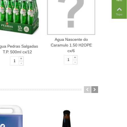
Next
Topo
Agua Nascente do
Caramulo 1.50 H2OPE
gua Pedras Salgadas
Agua Pedr
cx/6
T.P. 500ml cx/12
Vermelhos T.P
+
+
-
-