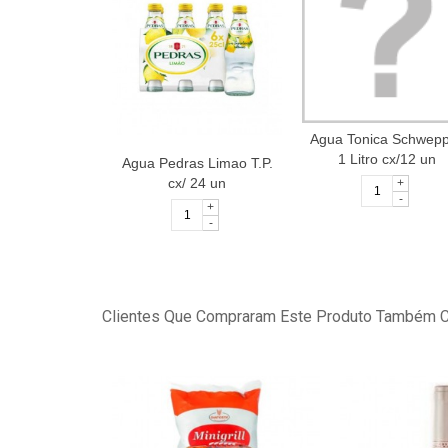
Agua Tonica Schwep
1 Litro cx/12 un
Agua Pedras Limao T.P.
cx/ 24 un
+
-
+
-
Clientes Que Compraram Este Produto Também 