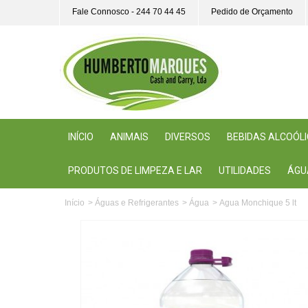
Fale Connosco - 244 70 44 45
Pedido de Orçamento
INÍCIO
ANIMAIS
DIVERSOS
BEBIDAS ALCOÓL
PRODUTOS DE LIMPEZA E LAR
UTILIDADES
ÁGU
Início
>
Águas e Refrigerantes
>
Água
>
Agua Monchique 5 lt