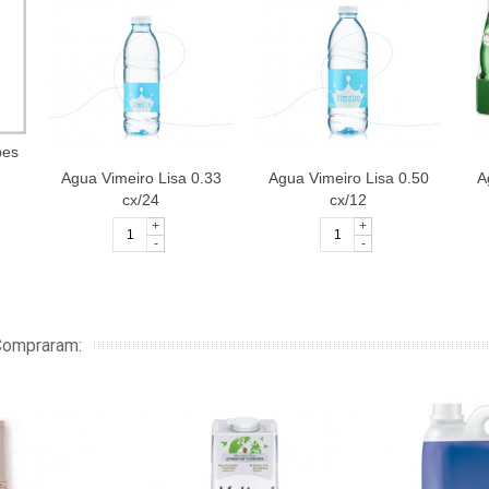
pes
Agua Vimeiro Lisa 0.33
Agua Vimeiro Lisa 0.50
A
cx/24
cx/12
+
+
-
-
Compraram: