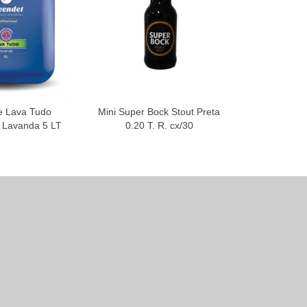
e Lava Tudo
Mini Super Bock Stout Preta
V. T. Est
 Lavanda 5 LT
0.20 T. R. cx/30