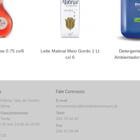
se 0.75 cx/6
Leite Matinal Meio Gordo 1 Lt
Detergent
cx/ 6
Ambientador
s
Fale Connosco
 Fátima, Vale de Ourém
E-mail
Fátima
encomendas@humbertomarques.pt
e Funcionamento
Telef
 Sexta
244 70 44 45
2:30 das 14:00 às 18:30
Fax
244 70 49 48
2:30