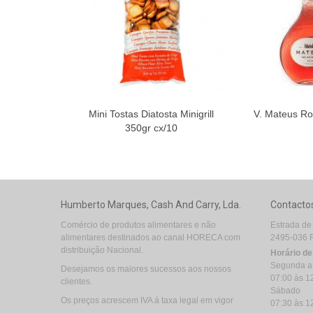
Mini Tostas Diatosta Minigrill
V. Mateus Ro
350gr cx/10
Humberto Marques, Cash And Carry, Lda.
Contacto
Comércio de produtos alimentares e não
Estrada de
alimentares destinados ao canal HORECA com
2495-036 
distribuição Nacional.
Horário d
Segunda a
Desejamos os maiores sucessos aos nossos
07:00 às 1
clientes.
Sábado
Os preços acrescem IVA á taxa legal em vigor
07:30 às 1