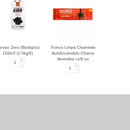
rvao Zero (Biológico)
Tronco Limpa Chaminés
Carvao Zero 
15dm3 (2.5kg/5)
AutoEncendido Chama
30dm3 (
Vermelha cx/8 un
+
-
+
-