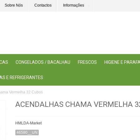
Sobre Nós
Contactos
Informações
ICAS
CONGELADOS / BACALHAU
FRESCOS
HIGIENE E PARA
AS E REFRIGERANTES
hama Vermelha 32 Cubos
ACENDALHAS CHAMA VERMELHA 3
HMLDA-Market
46580__UN