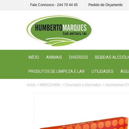
Fale Connosco - 244 70 44 45
Pedido de Orçamento
INÍCIO
ANIMAIS
DIVERSOS
BEBIDAS ALCOÓL
PRODUTOS DE LIMPEZA E LAR
UTILIDADES
ÁGU
Início
>
MERCEARIA
>
Churrasco e Derivados
>
Acendalhas C