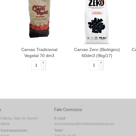
Carvao Tradicional
Carvao Zero (Biológico)
Ca
Vegetal 70 dm3
60dm3 (9kg/17)
+
+
-
-
s
Fale Connosco
 Fátima, Vale de Ourém
E-mail
Fátima
encomendas@humbertomarques.pt
e Funcionamento
Telef
 Sexta
244 70 44 45