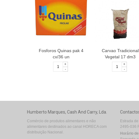
Fosforos Quinas pak 4
Carvao Tradicional
cx/36 un
Vegetal 17 dm3
+
+
-
-
Humberto Marques, Cash And Carry, Lda.
Contacto
Comércio de produtos alimentares e não
Estrada de
alimentares destinados ao canal HORECA com
2495-036 
distribuição Nacional.
Horário d
Segunda a