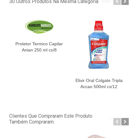
30 Outros Produtos Na Mesma Categoria:
Protetor Termico Capilar
Anian 250 ml cx/8
Elixir Oral Colgate Tripla
Accao 500ml cx/12
P
Clientes Que Compraram Este Produto
Também Compraram: