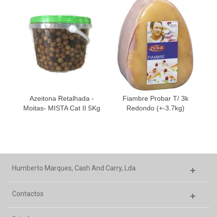
Azeitona Retalhada -
Fiambre Probar T/ 3k
F
Moitas- MISTA Cat II 5Kg
Redondo (+-3.7kg)
Humberto Marques, Cash And Carry, Lda.
Contactos