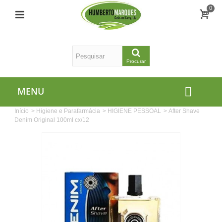
0
Procurar
MENU
Início
>
Higiene e Parafarmácia
>
HIGIENE PESSOAL
>
After Shave
Denim Original 100ml cx/12