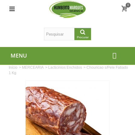
0
Procurar
MENU
Início
>
MERCEARIA
>
Lacticinios Enchidos
>
Chouricao s/Pele Fatiado
1 Kg