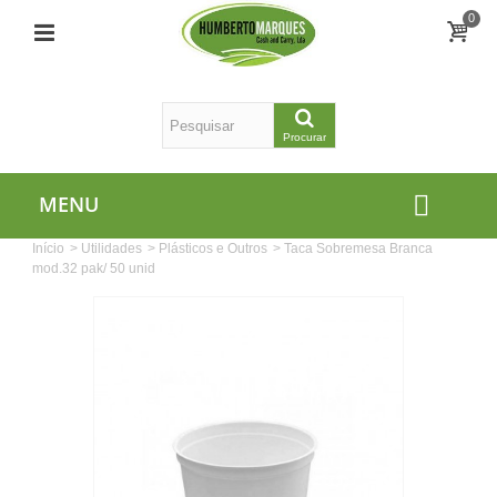
0
Procurar
MENU
Início
>
Utilidades
>
Plásticos e Outros
>
Taca Sobremesa Branca
mod.32 pak/ 50 unid