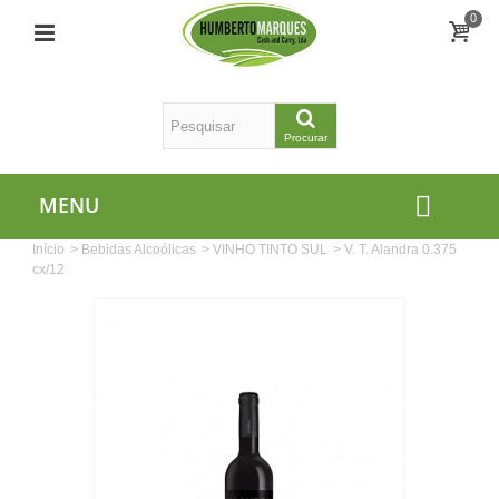
0
Procurar
MENU
Início
>
Bebidas Alcoólicas
>
VINHO TINTO SUL
>
V. T. Alandra 0.375
cx/12