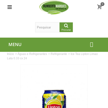
0
Procurar
MENU
Início
>
Águas e Refrigerantes
>
Refrigerante
>
Ice Tea Lipton Limao
Lata 0.33 cx 24