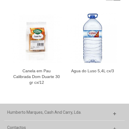
Canela em Pau
Agua do Luso 5,4L cx/3
P
Calibrada Dom Duarte 30
gr cx/12
Humberto Marques, Cash And Carry, Lda.
Contactos