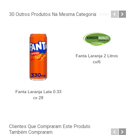
30 Outros Produtos Na Mesma Categoria:
Fanta Laranja 2 Litros
cx/6
Fanta Laranja Lata 0.33
I
cx 28
Clientes Que Compraram Este Produto
Também Compraram: