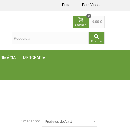
Entrar
Bem Vindo
0
0,00 €
Carrinho
Procurar
FARMÁCIA
MERCEARIA
Ordenar por
Produtos de A a Z