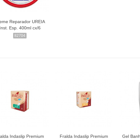
eme Reparador UREIA
Inst. Esp. 400ml cx/6
82704
alda Indaslip Premium
Fralda Indaslip Premium
Gel Banh