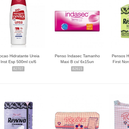
ocao Hidratante Ureia
Penso Indasec Tamanho
Pensos H
Inst Esp 500ml cx/6
Maxi B cx/ 6x15un
First No
82707
82615