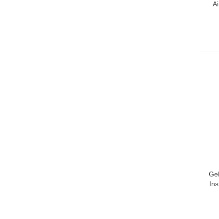
Ai
Ge
In