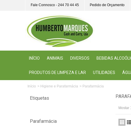
Fale Connosco - 244 70 44 45
Pedido de Orçamento
INÍCIO
ANIMAIS
DIVERSOS
BEBIDAS ALCOÓL
PRODUTOS DE LIMPEZA E LAR
UTILIDADES
ÁGU
Início
>
Higiene e Parafarmácia
>
Parafarmácia
PARAF
Etiquetas
Mostar 
Parafarmácia