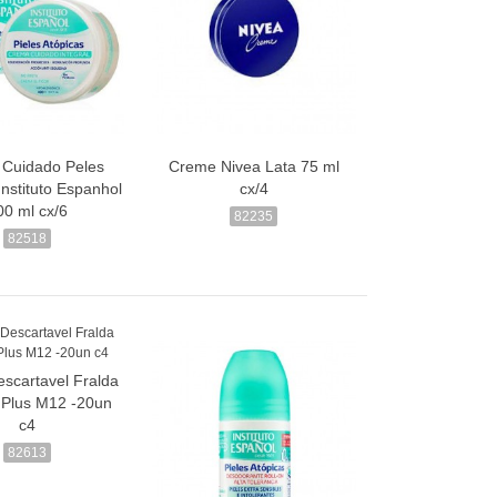
Cuidado Peles
Creme Nivea Lata 75 ml
Instituto Espanhol
cx/4
00 ml cx/6
82235
82518
scartavel Fralda
 Plus M12 -20un
c4
82613