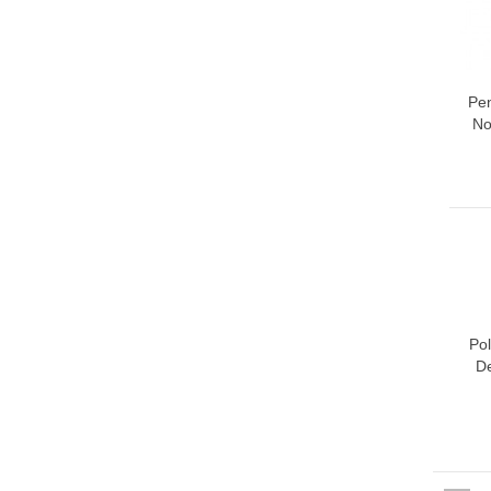
Pe
No
Pol
De