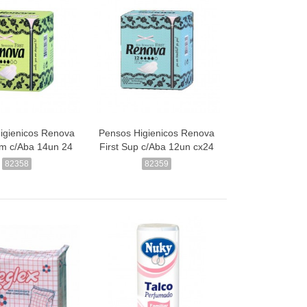
igienicos Renova
Pensos Higienicos Renova
rm c/Aba 14un 24
First Sup c/Aba 12un cx24
82358
82359