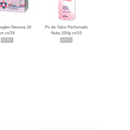
eglex Renova 20
Po de Talco Perfumado
un cx/24
Nuky 200g cx/15
82357
82552