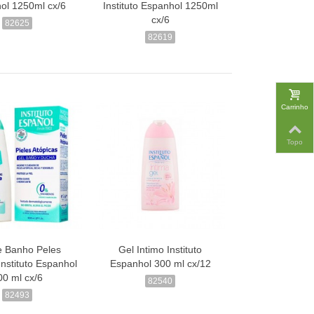
ol 1250ml cx/6
Instituto Espanhol 1250ml
cx/6
82625
82619
Carrinho
Topo
e Banho Peles
Gel Intimo Instituto
Instituto Espanhol
Espanhol 300 ml cx/12
00 ml cx/6
82540
82493