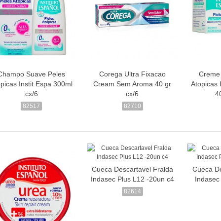
Champo Suave Peles
Corega Ultra Fixacao
Creme 
picas Instit Espa 300ml
Cream Sem Aroma 40 gr
Atopicas 
cx/6
cx/6
4
82517
82710
Cueca Descartavel Fralda
Cueca De
Indasec Plus L12 -20un c4
Indasec
82614