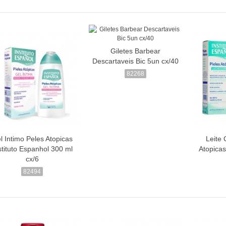
Giletes Barbear
Descartaveis Bic 5un cx/40
82268
l Intimo Peles Atopicas
Leite 
stituto Espanhol 300 ml
Atopicas
cx/6
82494