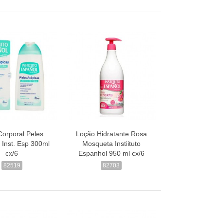
Corporal Peles
Loção Hidratante Rosa
 Inst. Esp 300ml
Mosqueta Instiituto
cx/6
Espanhol 950 ml cx/6
82519
82703