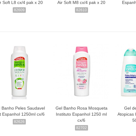
r Soft L8 cx/4 pak x 20
Air Soft M8 cx/4 pak x 20
Espanh
82609
82610
l Banho Peles Saudavel
Gel Banho Rosa Mosqueta
Gel d
st Espanhol 1250ml cx/6
Instituto Espanhol 1250 ml
Atopicas 
cx/6
5
82626
82702