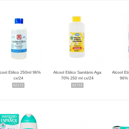
cool Etilico 250ml 96%
Alcool Etilico Sanitário Aga
Alcool Et
cx/24
70% 250 ml cx/24
96% 
82173
82733