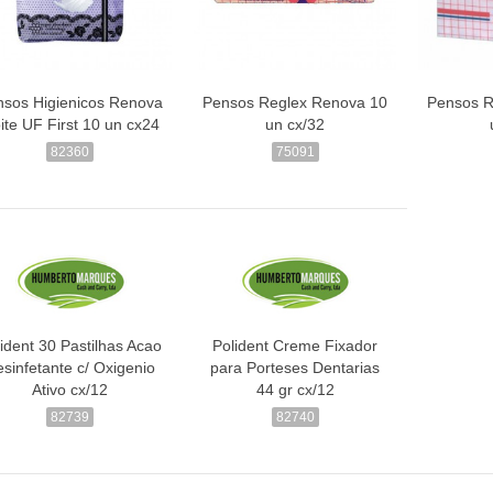
nsos Higienicos Renova
Pensos Reglex Renova 10
Pensos R
ite UF First 10 un cx24
un cx/32
82360
75091
ident 30 Pastilhas Acao
Polident Creme Fixador
sinfetante c/ Oxigenio
para Porteses Dentarias
Ativo cx/12
44 gr cx/12
82739
82740