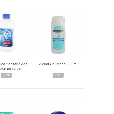
ilico Sanitário Aga
Alcool Gel Maos 225 ml
250 ml cx/24
82732
60318