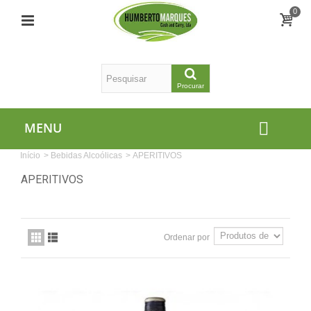
0
Procurar
MENU
Início
>
Bebidas Alcoólicas
>
APERITIVOS
APERITIVOS
Ordenar por