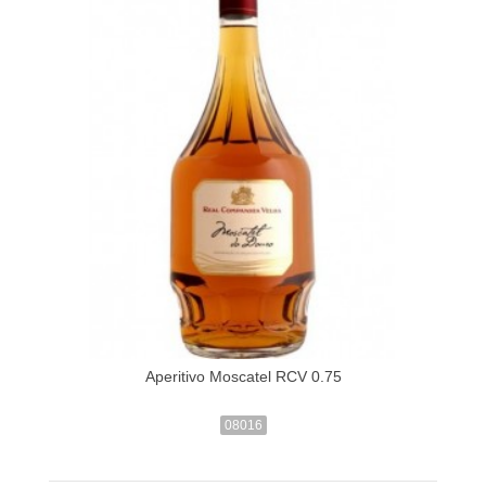
Aperitivo Moscatel RCV 0.75
08016