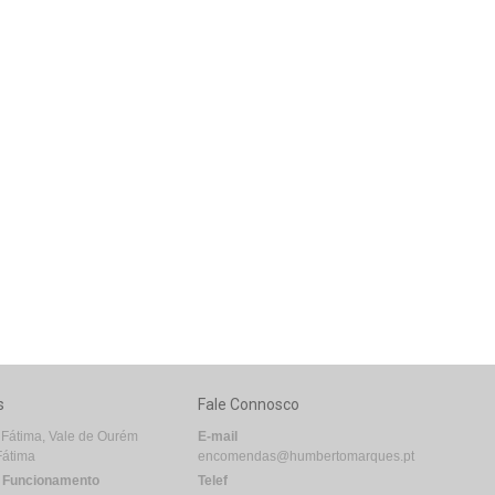
s
Fale Connosco
 Fátima, Vale de Ourém
E-mail
Fátima
encomendas@humbertomarques.pt
e Funcionamento
Telef