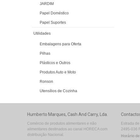
JARDIM
Papel Doméstico
Papel Suportes
Utilidades
Embalagens para Oferta
Pilhas
Plásticos e Outros
Produtos Auto e Moto
Ronson
Utensílios de Cozinha
Humberto Marques, Cash And Carry, Lda.
Contacto
Comércio de produtos alimentares e não
Estrada de
alimentares destinados ao canal HORECA com
2495-036 
distribuição Nacional.
Horário d