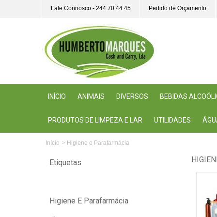
Fale Connosco - 244 70 44 45
Pedido de Orçamento
INÍCIO
ANIMAIS
DIVERSOS
BEBIDAS ALCOÓL
PRODUTOS DE LIMPEZA E LAR
UTILIDADES
ÁGU
Início
>
Higiene e Parafarmácia
HIGIE
Etiquetas
Higiene E Parafarmácia