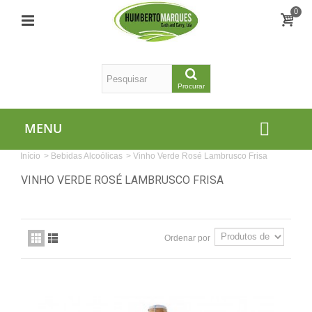
0
Procurar
MENU
Início
>
Bebidas Alcoólicas
>
Vinho Verde Rosé Lambrusco Frisa
VINHO VERDE ROSÉ LAMBRUSCO FRISA
Ordenar por