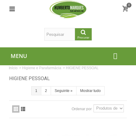
0
Procurar
MENU
Início
>
Higiene e Parafarmácia
>
HIGIENE PESSOAL
HIGIENE PESSOAL
1
2
Seguinte
»
Mostrar tudo
Ordenar por