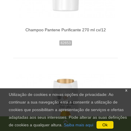
Champoo Pantene Purificante 270 ml cx/12
82653
x
Utilização de cookies e novas opções de privacidade: Ao
continuar a sua navegação está a consentir a utilização de
cookies que possibilitam a apresentação de serviços e ofertas
adaptadas aos seus interesses. Pode alterar as suas definições
de cookies a qualquer altura.
Saiba mais aqui
Ok
Topo