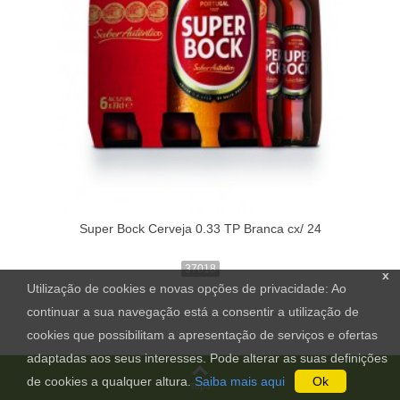
Super Bock Cerveja 0.33 TP Branca cx/ 24
37018
x
Utilização de cookies e novas opções de privacidade: Ao
continuar a sua navegação está a consentir a utilização de
cookies que possibilitam a apresentação de serviços e ofertas
adaptadas aos seus interesses. Pode alterar as suas definições
de cookies a qualquer altura.
Saiba mais aqui
Ok
Topo