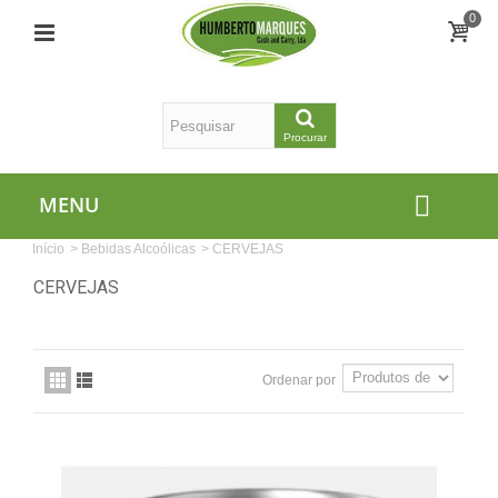
0
Procurar
MENU
Início
>
Bebidas Alcoólicas
>
CERVEJAS
CERVEJAS
Ordenar por