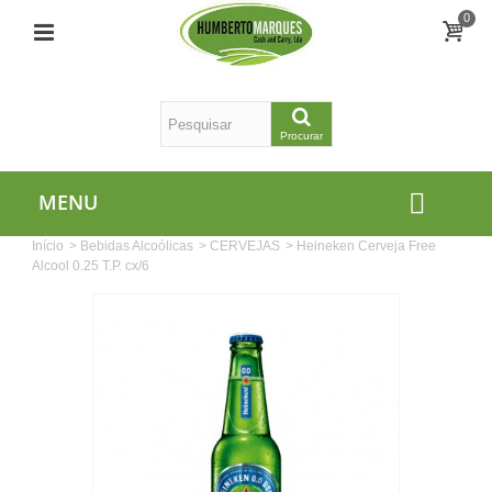
0
Procurar
MENU
Início
>
Bebidas Alcoólicas
>
CERVEJAS
>
Heineken Cerveja Free
Alcool 0.25 T.P. cx/6