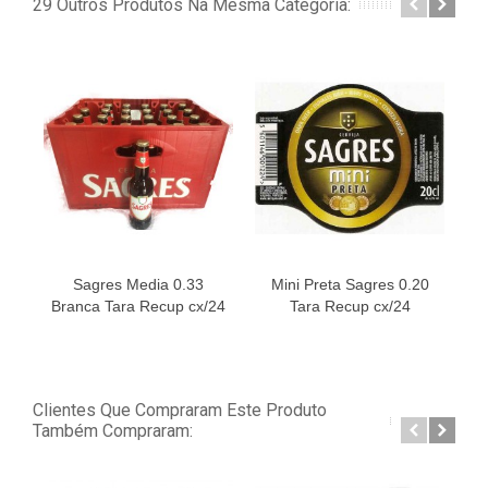
29 Outros Produtos Na Mesma Categoria:
Sagres Media 0.33
Mini Preta Sagres 0.20
S
Branca Tara Recup cx/24
Tara Recup cx/24
Clientes Que Compraram Este Produto
Também Compraram: