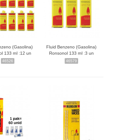
nzeno (Gasolina)
Fluid Benzeno (Gasolina)
l 133 ml :12 un
Ronsonol 133 ml :3 un
46526
46579