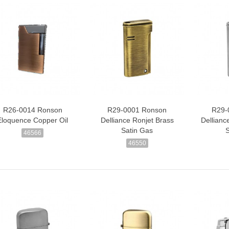
R26-0014 Ronson
R29-0001 Ronson
R29-
Eloquence Copper Oil
Delliance Ronjet Brass
Dellian
Satin Gas
46566
46550