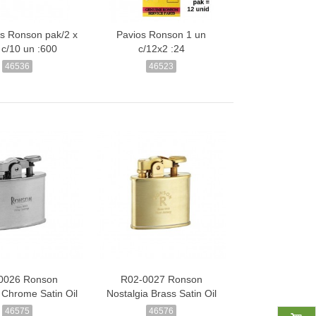
ros Ronson pak/2 x
Pavios Ronson 1 un
 c/10 un :600
c/12x2 :24
46536
46523
0026 Ronson
R02-0027 Ronson
 Chrome Satin Oil
Nostalgia Brass Satin Oil
46575
46576