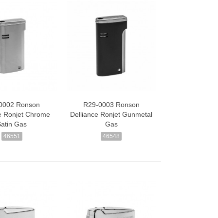
0002 Ronson
R29-0003 Ronson
ce Ronjet Chrome
Delliance Ronjet Gunmetal
Satin Gas
Gas
46551
46548