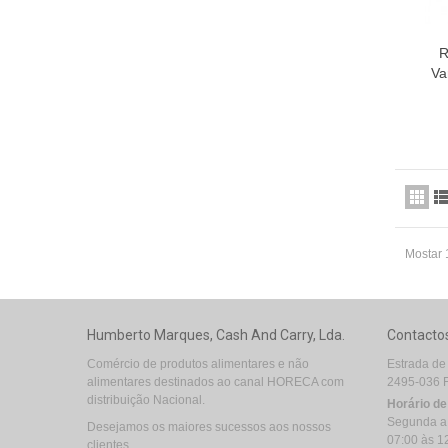
R
Va
Mostar 
Humberto Marques, Cash And Carry, Lda.
Contacto
Comércio de produtos alimentares e não
Estrada de
alimentares destinados ao canal HORECA com
2495-036 
distribuição Nacional.
Horário d
Segunda a
Desejamos os maiores sucessos aos nossos
07:00 às 1
clientes.