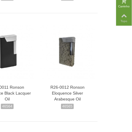
Carrinho
Topo
0011 Ronson
R26-0012 Ronson
e Black Lacquer
Eloquence Silver
Oil
Arabesque Oil
46564
46565