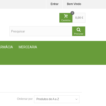
Entrar
Bem Vindo
0
0,00 €
Carrinho
Procurar
FARMÁCIA
MERCEARIA
Ordenar por
Produtos de A a Z