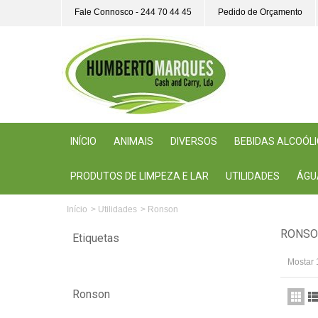
Fale Connosco - 244 70 44 45
Pedido de Orçamento
INÍCIO
ANIMAIS
DIVERSOS
BEBIDAS ALCOÓL
PRODUTOS DE LIMPEZA E LAR
UTILIDADES
ÁGU
Início
>
Utilidades
>
Ronson
RONS
Etiquetas
Mostar 
Ronson