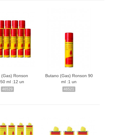
 (Gas) Ronson
Butano (Gas) Ronson 90
50 ml :12 un
ml :1 un
46529
46521