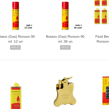
tano (Gas) Ronson 90
Butano (Gas) Ronson 90
Fluid Be
ml :12 un
ml :36 un
Ronsono
46532
46533