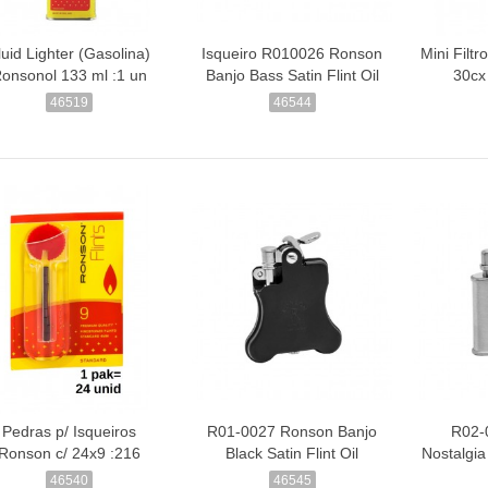
luid Lighter (Gasolina)
Isqueiro R010026 Ronson
Mini Filt
onsonol 133 ml :1 un
Banjo Bass Satin Flint Oil
30cx
46519
46544
Pedras p/ Isqueiros
R01-0027 Ronson Banjo
R02-
Ronson c/ 24x9 :216
Black Satin Flint Oil
Nostalgia
46540
46545