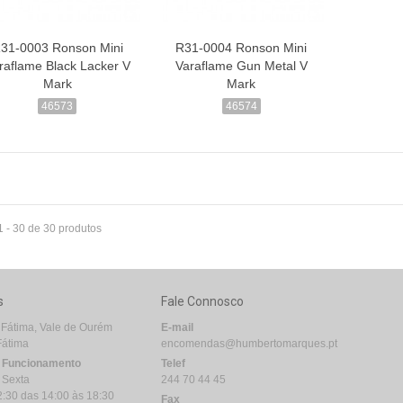
31-0003 Ronson Mini
R31-0004 Ronson Mini
raflame Black Lacker V
Varaflame Gun Metal V
Mark
Mark
46573
46574
1 - 30 de 30 produtos
s
Fale Connosco
 Fátima, Vale de Ourém
E-mail
Fátima
encomendas@humbertomarques.pt
e Funcionamento
Telef
 Sexta
244 70 44 45
2:30 das 14:00 às 18:30
Fax