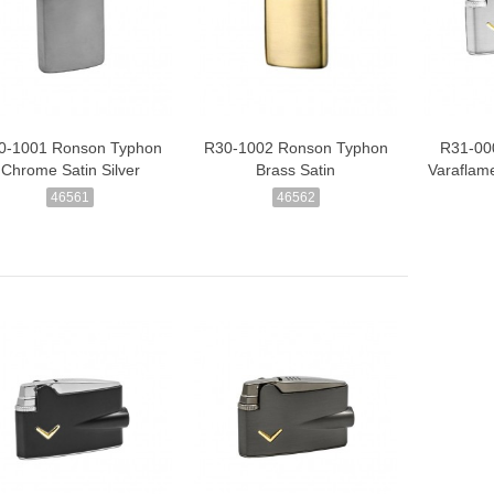
0-1001 Ronson Typhon
R30-1002 Ronson Typhon
R31-00
Chrome Satin Silver
Brass Satin
Varaflam
46561
46562