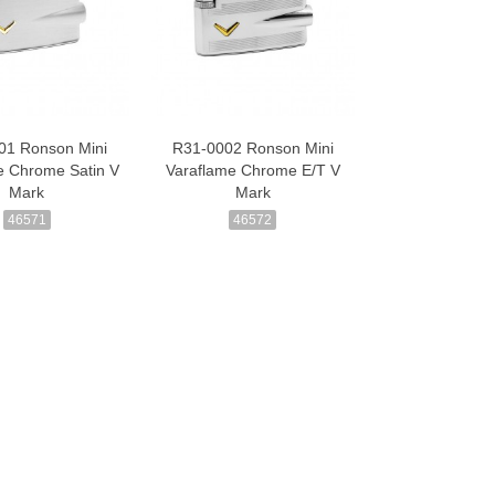
01 Ronson Mini
R31-0002 Ronson Mini
e Chrome Satin V
Varaflame Chrome E/T V
Mark
Mark
46571
46572