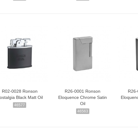
R02-0028 Ronson
R26-0001 Ronson
R26-
ostalgia Black Matt Oil
Eloquence Chrome Satin
Eloquenc
Oil
46577
46563