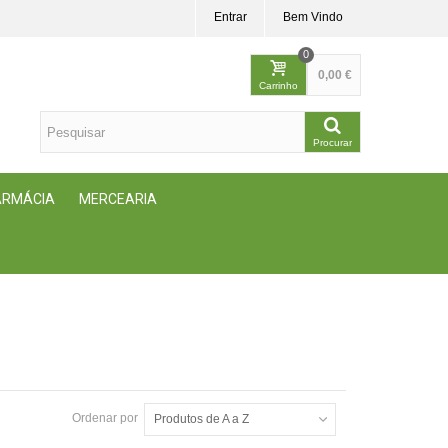
Entrar
Bem Vindo
0
0,00 €
Carrinho
Procurar
FARMÁCIA
MERCEARIA
Ordenar por
Produtos de A a Z