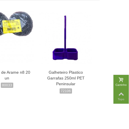
 de Arame n8 20
Galheteiro Plastico
un
Garrafas 250ml PET
Peninsular
Carrinho
80033
72106
Topo