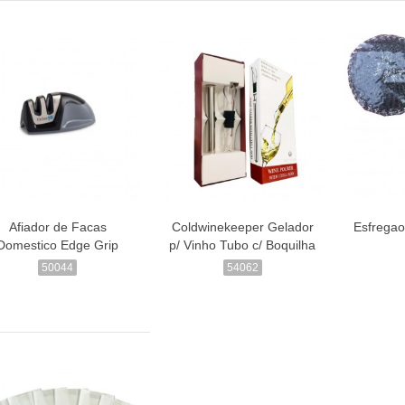
Afiador de Facas
Coldwinekeeper Gelador
Esfregao
Domestico Edge Grip
p/ Vinho Tubo c/ Boquilha
50044
54062