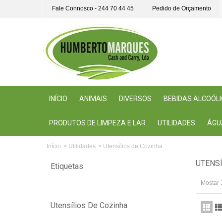
Fale Connosco - 244 70 44 45
Pedido de Orçamento
INÍCIO
ANIMAIS
DIVERSOS
BEBIDAS ALCOÓL
PRODUTOS DE LIMPEZA E LAR
UTILIDADES
ÁGU
Início
>
Utilidades
>
Utensílios de Cozinha
UTENS
Etiquetas
Mostar 
Utensílios De Cozinha