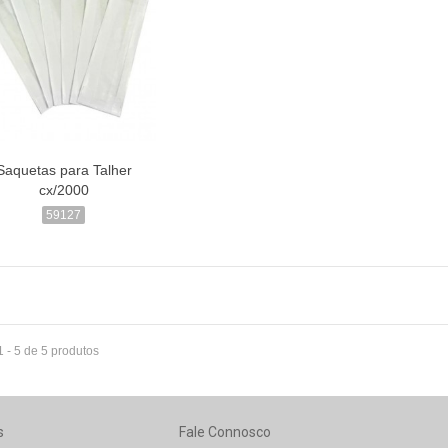
Saquetas para Talher
cx/2000
59127
1 - 5 de 5 produtos
s
Fale Connosco