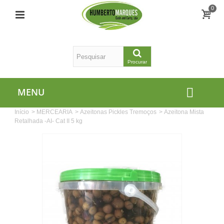
0
Procurar
MENU
Início
>
MERCEARIA
>
Azeitonas Pickles Tremoços
>
Azeitona Mista
Retalhada -AI- Cat II 5 kg