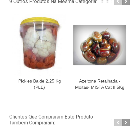
9 Outros Produtos Na Mesma Categoria:
Pickles Balde 2.25 Kg
Azeitona Retalhada -
A
(PLE)
Moitas- MISTA Cat II 5Kg
Clientes Que Compraram Este Produto
Também Compraram: