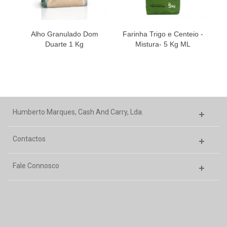
Alho Granulado Dom
Farinha Trigo e Centeio -
K
Duarte 1 Kg
Mistura- 5 Kg ML
Humberto Marques, Cash And Carry, Lda.
Contactos
Fale Connosco