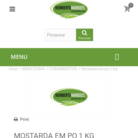
0
Procurar
MENU
Início
>
MERCEARIA
>
CONDIMENTOS
>
Mostarda em po 1 Kg
Print
MOSTARDA EM PO 1 KG