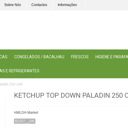
Sobre Nós
Contactos
Informações
ICAS
CONGELADOS / BACALHAU
FRESCOS
HIGIENE E PARA
AS E REFRIGERANTES
ladin 250 cx/8
KETCHUP TOP DOWN PALADIN 250 
HMLDA-Market
61227__UN