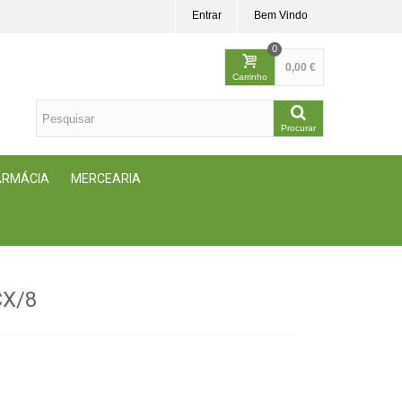
Entrar
Bem Vindo
0
0,00 €
Carrinho
Procurar
FARMÁCIA
MERCEARIA
CX/8