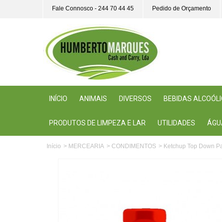
Fale Connosco - 244 70 44 45
Pedido de Orçamento
INÍCIO
ANIMAIS
DIVERSOS
BEBIDAS ALCOÓL
PRODUTOS DE LIMPEZA E LAR
UTILIDADES
ÁGU
Início
>
MERCEARIA
>
CONDIMENTOS
>
Ketchup Top Down Pa