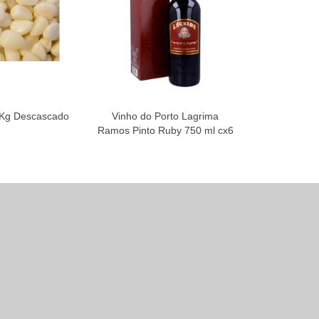
1 Kg Descascado
Vinho do Porto Lagrima
Cha Dom D
Ramos Pinto Ruby 750 ml cx6
Camomila 