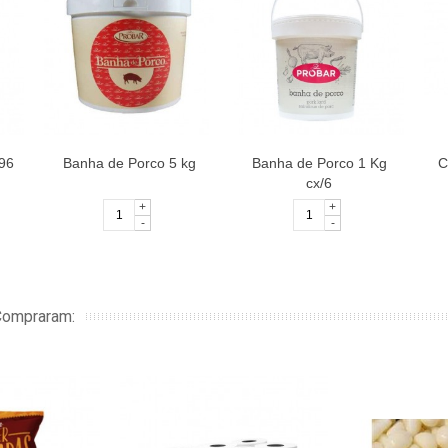
96
Banha de Porco 5 kg
Banha de Porco 1 Kg
C
cx/6
+
+
-
-
Compraram: