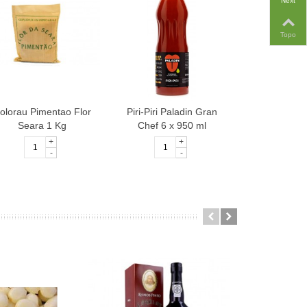
Next
Topo
olorau Pimentao Flor
Piri-Piri Paladin Gran
Piri-Piri S
Seara 1 Kg
Chef 6 x 950 ml
Cannabis 7
+
+
-
-