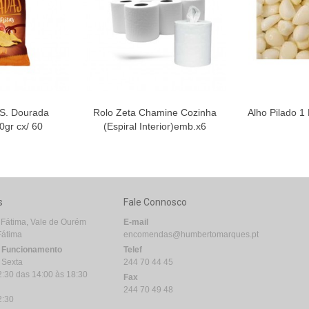
 S. Dourada
Rolo Zeta Chamine Cozinha
Alho Pilado 
0gr cx/ 60
(Espiral Interior)emb.x6
s
Fale Connosco
 Fátima, Vale de Ourém
E-mail
Fátima
encomendas@humbertomarques.pt
e Funcionamento
Telef
 Sexta
244 70 44 45
2:30 das 14:00 às 18:30
Fax
244 70 49 48
2:30