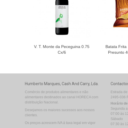
V. T. Monte da Peceguina 0.75
Batata Frita
Cx/6
Presunto 4
Humberto Marques, Cash And Carry, Lda.
Contacto
Comércio de produtos alimentares e não
Estrada de
alimentares destinados ao canal HORECA com
2495-036 
distribuição Nacional.
Horário d
Segunda a
Desejamos os maiores sucessos aos nossos
07:00 às 1
clientes.
Sábado
Os preços acrescem IVA á taxa legal em vigor
07:30 às 1