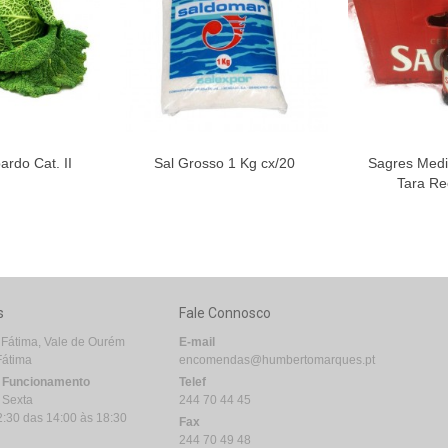
rdo Cat. II
Sal Grosso 1 Kg cx/20
Sagres Medi
Tara Re
s
Fale Connosco
 Fátima, Vale de Ourém
E-mail
Fátima
encomendas@humbertomarques.pt
e Funcionamento
Telef
 Sexta
244 70 44 45
2:30 das 14:00 às 18:30
Fax
244 70 49 48