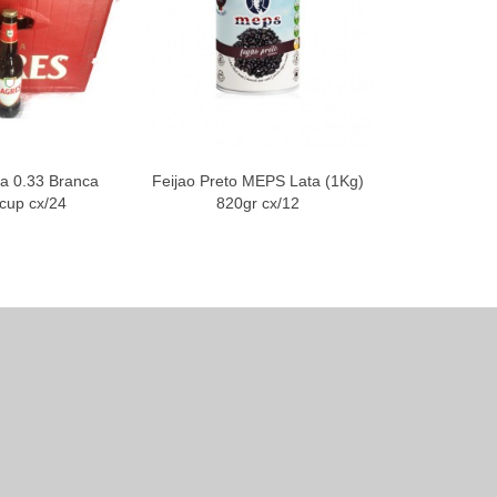
a 0.33 Branca
Feijao Preto MEPS Lata (1Kg)
Saco Para 
cup cx/24
820gr cx/12
27x8x39/1