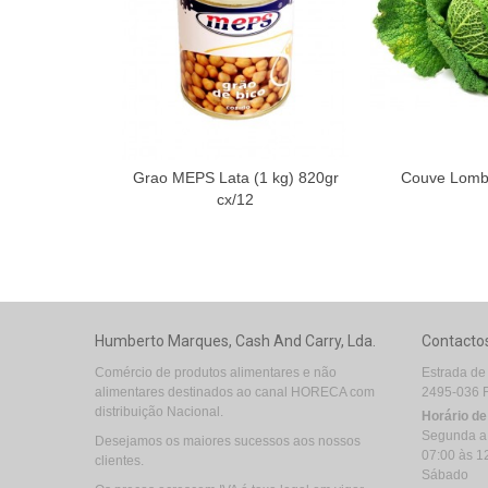
Grao MEPS Lata (1 kg) 820gr
Couve Lomba
cx/12
Humberto Marques, Cash And Carry, Lda.
Contacto
Comércio de produtos alimentares e não
Estrada de
alimentares destinados ao canal HORECA com
2495-036 
distribuição Nacional.
Horário d
Segunda a
Desejamos os maiores sucessos aos nossos
07:00 às 1
clientes.
Sábado