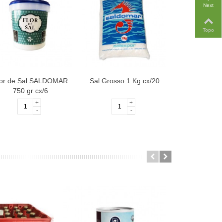
Next
Topo
lor de Sal SALDOMAR
Sal Grosso 1 Kg cx/20
Sal Tracad
750 gr cx/6
Sinexpal
+
+
-
-