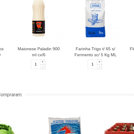
os
Maionese Paladin 900
Farinha Trigo t/ 65 s/
F
0
ml cx/6
Fermento sc/ 5 Kg ML
+
+
-
-
Compraram: