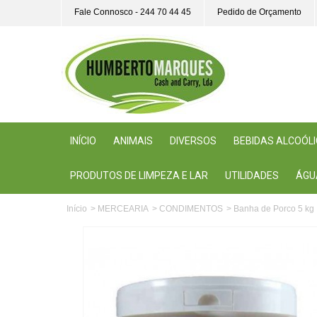
Fale Connosco - 244 70 44 45
Pedido de Orçamento
INÍCIO
ANIMAIS
DIVERSOS
BEBIDAS ALCOÓL
PRODUTOS DE LIMPEZA E LAR
UTILIDADES
ÁGU
Início
>
MERCEARIA
>
CONDIMENTOS
>
Banha de Porco 5 kg