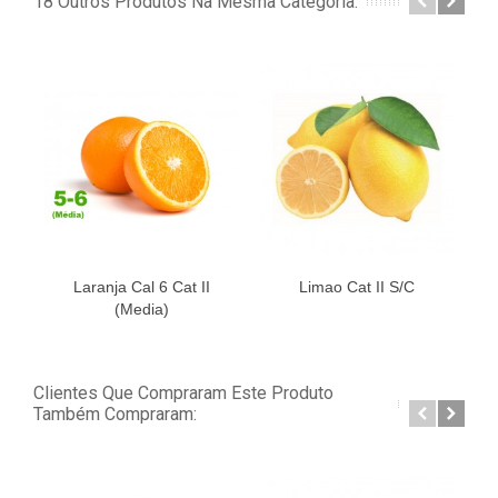
18 Outros Produtos Na Mesma Categoria:
Laranja Cal 6 Cat II
Limao Cat II S/C
M
(Media)
Clientes Que Compraram Este Produto
Também Compraram: