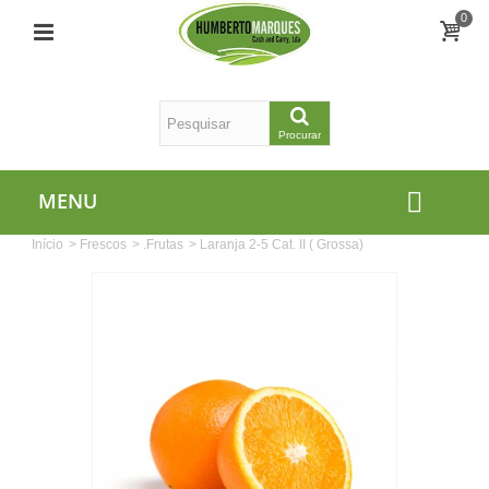
0
Procurar
MENU
Início
>
Frescos
>
.Frutas
>
Laranja 2-5 Cat. II ( Grossa)