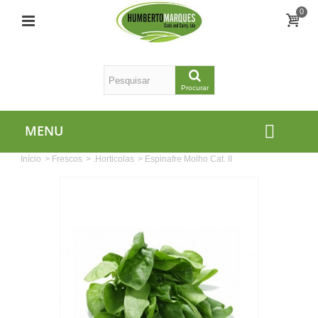
0
Procurar
MENU
Início
>
Frescos
>
.Horticolas
>
Espinafre Molho Cat. II