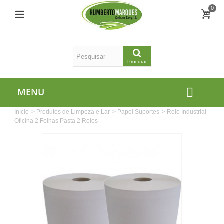
0
Procurar
MENU
Início
>
Produtos de Limpeza e Lar
>
Papel Suportes
>
Rolo Industrial
Oficina 2 Folhas Pasta 2 Rolos