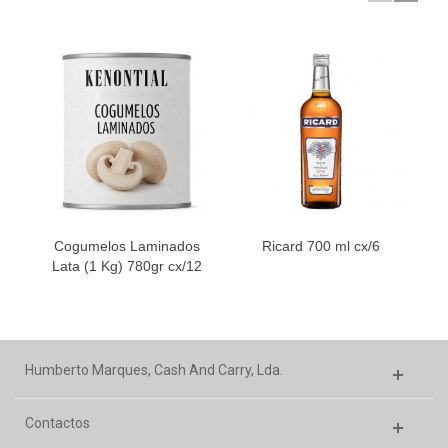
Cogumelos Laminados
Ricard 700 ml cx/6
H
Lata (1 Kg) 780gr cx/12
Humberto Marques, Cash And Carry, Lda.
Contactos