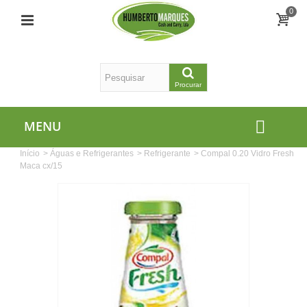
0
Procurar
MENU
Início
>
Águas e Refrigerantes
>
Refrigerante
>
Compal 0.20 Vidro Fresh
Maca cx/15