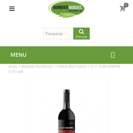
0
Procurar
MENU
Início
>
Bebidas Alcoólicas
>
Vinhos Box Outros
>
V. T. DOM BARRIL
0.75 cx/6