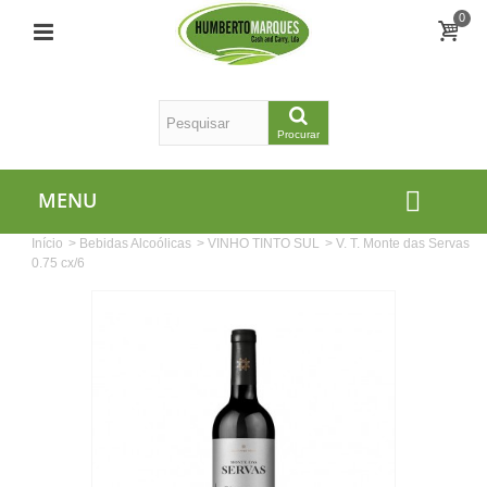
0
Procurar
MENU
Início
>
Bebidas Alcoólicas
>
VINHO TINTO SUL
>
V. T. Monte das Servas
0.75 cx/6